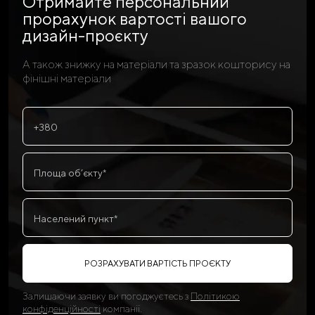
Отримайте персональний
прорахунок
вартості вашого
дизайн-проєкту
А також знижку на матеріали та зразок кошторису на
фінішні матеріали
РОЗРАХУВАТИ ВАРТІСТЬ ПРОЄКТУ
Залишаючи заявку ви погоджуєтесь з
Політикою
конфіденційності
компанії.