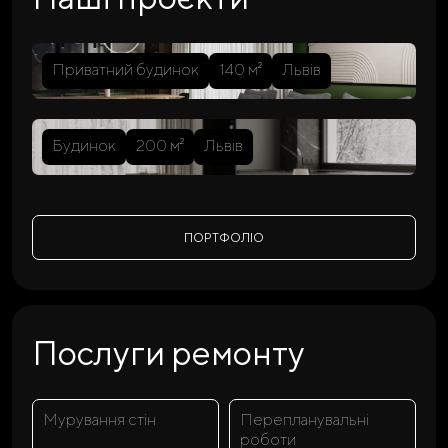
Приватний будинок
140 м²
Львів
Будинок
200 м²
Львів
ПОРТФОЛІО
Послуги ремонту
Мурування стін
Перепланувальні
роботи