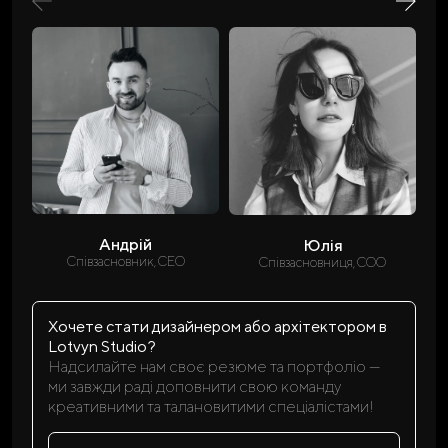
Андрій
Юлія
Співзасновник, CEO
Співзасновниця, COO
Хочете стати дизайнером або архітектором в
Lotvyn Studio?
Надсилайте нам своє резюме та портфоліо —
ми завжди раді доповнити свою команду
креативними та талановитими спеціалістами!