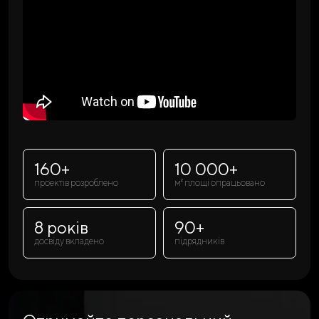
160+
10 000+
проектів розроблено
м² площі опрацьовано
8 років
90+
досвіду вкладено
підрядників