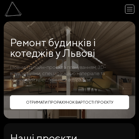
Ремонт будинків і
котеджів у Львові
Повний дизайн-проєкт з плануванням, 3D-
візуалізаціями, специфікацією матеріалів та
технічними кресленнями від 26 $/м²
ОТРИМАТИ ПРОРАХУНОК ВАРТОСТІ ПРОЄКТУ
Наші проєкти