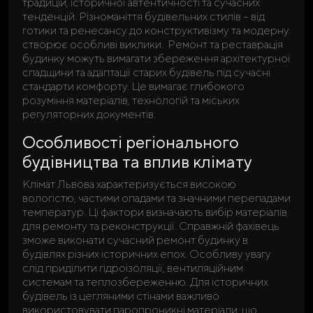
традицій, історичної автентичності та сучасних
тенденцій. Різноманіття будівельних стилів – від
готики та ренесансу до конструктивізму та модерну
створює особливі виклики. Ремонт та реставрація
будинку можуть вимагати збереження архітектурної
спадщини та адаптації старих будівель під сучасні
стандарти комфорту. Це вимагає глибокого
розуміння матеріалів, технологій та міських
регуляторних документів.
Особливості регіонального
будівництва та вплив клімату
Клімат Львова характеризується високою
вологістю, частими опадами та значними перепадами
температур. Ці фактори визначають вибір матеріалів
для ремонту та реконструкції. Справжній фахівець
зможе виконати сучасний ремонт будинку в
будівлях різних історичних епох. Особливу увагу
слід приділити гідроізоляції, вентиляційним
системам та теплозбереженню. Для історичних
будівель із цегляними стінами важливо
використовувати паропроникні матеріали, що