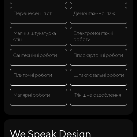
Перенесення стін
Демонтаж-монтаж
Маячна штукатурка
Електромонтажні
стін
роботи
Сантехнічні роботи
Гіпсокартонні роботи
Плиточні роботи
Шпаклювальні роботи
Малярні роботи
Фінішне оздоблення
We Speak Design