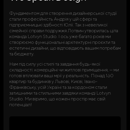
Фундаментом для створення дизайнерської студії
стали професійність Андрія у цій сфері та
підприємницькі здібності Юлії. Так з невеликої
сімейної справи подружжя Лотвин утворилась ціла
команда Lotvyn Studio. І ось уже багато років ми
створюємо функціональні архітектурні проєкти та
естетичні дизайни, що відповідають вашим потребам
та бюджету.
Нам під силу усі стилі та завдання будь-якої
складності: комерційні чи житлові приміщення, — ми
готові втілювати ваші мрії у реальність. Понад 160
квартир та будинків у Львові, Києві, Івано-
Франківську, усій Україні та за кордоном стали
затишними та стильними завдяки команді Lotvyn
Studio. Ми віримо, що кожен простір має свій
потенціал!