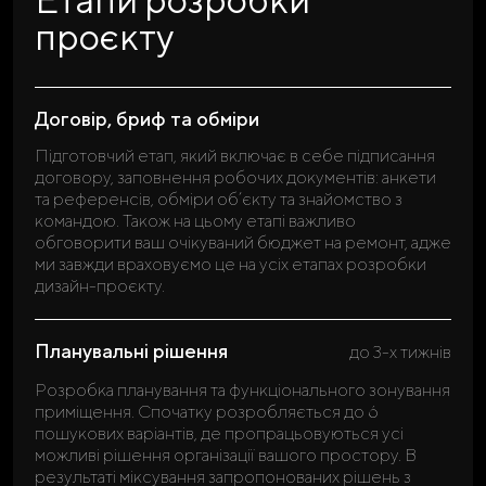
проєкту
Договір, бриф та обміри
Підготовчий етап, який включає в себе підписання
договору, заповнення робочих документів: анкети
та референсів, обміри об’єкту та знайомство з
командою. Також на цьому етапі важливо
обговорити ваш очікуваний бюджет на ремонт, адже
ми завжди враховуємо це на усіх етапах розробки
дизайн-проєкту.
Планувальні рішення
до 3-х тижнів
Розробка планування та функціонального зонування
приміщення. Спочатку розробляється до 6
пошукових варіантів, де пропрацьовуються усі
можливі рішення організації вашого простору. В
результаті міксування запропонованих рішень з