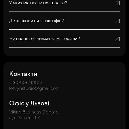
У яких містах ви працюєте?
Де знаходиться ваш офіс?
Чи надаєте знижки на матеріали?
Контакти
+380508118812
lotvynstudio@gmail.com
Офіс у Львові
Viking Business Center,
вул. Зелена 151