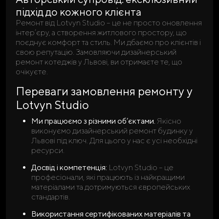
підхід до кожного клієнта
Ремонт від Lotvyn Studio – це не просто оновлення
інтер’єру, а створення житлового простору, що
поєднує комфорт та стиль. Ми дбаємо про клієнтів і
свою репутацію. Замовляючи дизайнерський
ремонт котеджів у Львові, ви отримаєте те, що
очікуєте.
Переваги замовлення ремонту у
Lotvyn Studio
Ми працюємо з різними об’єктами.
Якісно
виконуємо дизайнерський ремонт будинку у
Львові під ключ. Для цього у нас є усі необхідні
ресурси.
Досвід і компетенція:
Lotvyn Studio – це
професіонали, які працюють із найкращими
матеріалами та дотримуються європейських
стандартів.
Використання сертифікованих матеріалів та