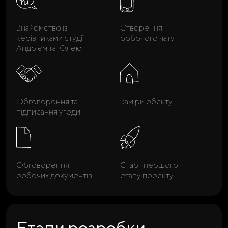
Знайомство із
Створення
керівниками студії
робочого чату
Андрієм та Юлею
Обговорення та
Заміри обєкту
підписання угоди
Обговорення
Старт першого
робочих документів
етапу проєкту
Етапи розробки