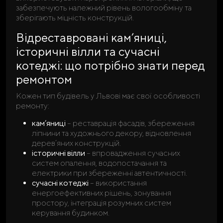
забезпечують належний рівень вологообміну та
зберігають міцність конструкцій.
Відреставровані кам’яниці,
історичні вілли та сучасні
котеджі: що потрібно знати перед
ремонтом
Кожен тип будівель у Львові має свої особливості
ремонту:
кам’яниці
– реставрація фасадів, збереження
ліпнини та художнього декору, відновлення
дерев’яних конструкцій.
історичні вілли
– впровадження сучасних
систем опалення, водопостачання та
електрики при збереженні автентичності.
сучасні котеджі
– використання
енергоефективних рішень, зонування
простору, інтеграція розумних систем
керування будинком.