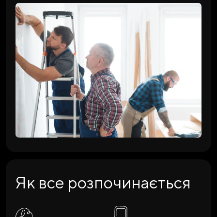
Як все розпочинається