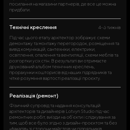
посилання на магазини партнерів, де все це можна
придбати.
Технічні креслення
4-6 тижнів
Під час цього етапу архітектор зображує схеми
демонтажу та монтажу перегородок, розміщення та
вивід комунікацій, сантехніки, електрики,
освітлення, опалення та вентиляції, схеми меблів та
розгортки усіх стін. В результаті ви отримаєте
друкований альбом технічних креслень,
прорахунки кошторисів від наших підрядників та
чітке розуміння вартості реалізації проєкту.
Реалізація (ремонт)
Фізичний супровід та надання консультацій
архітекторів та дизайнерів Lotvyn Studio під час
ремонтних робіт, виїзди на об’єкти і слідкування за
тим, щоб все було згідно з дизайн-проєктом та без
«факапів» зі сторони майстрів чи підрядників.