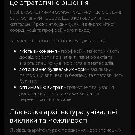
це стратегічне рішення
Навіть косметичний ремонт будинку – це складний
багатоетапний процес. Що вже говорити про
капітальний ремонт будинку, який вимагає чіткої
координації та професійного підходу.
Залучення спеціалізованої команди гарантує:
якість виконання
– професійні майстри мають
досвід роботи з різними типами об’єктів та
знають специфіку використання матеріалів;
дотримання будівельних норм
– важливий
фактор, що впливає на безпеку та довговічність
будинку;
оптимізацію витрат
– грамотне планування
допомагає уникнути зайвих витрат та
перевитрати матеріалів.
Львівська архітектура: унікальні
виклики та можливості
Львівська архітектура є поєднанням європейських