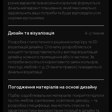
різних варіантів та внесення коректив формується
фінальний варіант планування, який максимально
задовільнить ваші потреби та буде відповідати усім
нормам ергономіки.
Дизайн та візуалізація
4-6 тижнів
Розробка стилістичного рішення інтер’єру та 3D
візуалізацій дизайну. Спочатку розробляється
концепт та представляється у вигляді візуалізацій
дизайну кожного приміщення або їх частини. За
потреби вносяться корективи по заміні кольорів,
текстур, меблів і т. д. (3 пакети правок) та видаються
фінальні візуалізації.
Погодження матеріалів на основі дизайну
Підбір оздоблювальних матеріалів: покриття підлоги
та стін, меблів, сантехніки, освітленя, декору, — та
розробка специфікації, яка містить список та
характеристики використаних позицій в дизайні та