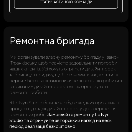
СТАТИ ЧАСТИНОЮ КОМАНДИ
Ремонтна бригада
Ми організували власну ремонтну бригаду у Івано-
Франківську, щоб повністю задовільнити потреби
наших клієнтів. Усі хочуть отримати дизайн-проект
та бригаду в придачу, щоб економити час, кошти та
нерви. Часто наші замовники не знають, що робити з
отриманим дизайн-проектом і як організувати
ремонтні роботи.
З Lotvyn Studio більше не буде жодних прогалин в
процесі від стадії дизайн-проекту до завершення
ремонтних робіт.
Замовляйте ремонт у Lotvyn
Studio та отримуйте авторський нагляд на весь
період реалізації безкоштовно!