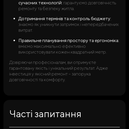
сучасних технологій:
гарантуємо довговічність
ремонту та безпеку житла.
Дотримання термінів та контроль бюджету:
знаємо як уникнути затримок і непередбачених
витрат.
Правильне планування простору та ергономіка:
вміємо максимально ефективно
використовувати кожен квадратний метр.
Довіряючи професіоналам, ви отримуєте
гарантовану якість і унікальний результат. Адже
інвестиція у якісний ремонт – запорука
довговічності та комфорту.
Часті запитання