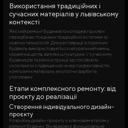
Використання традиційних і
сучасних матеріалів у львівському
контексті
Якісний ремонт будинків та котеджів під ключ
передбачає поєднанні традиційної естетики та
новітніх технологій. Для реставрації історичних
будівель використовуються натуральний камінь,
керамічна цегла, вапняні штукатурки. У сучасному
будівництві та реконструкції застосовують
склопакети з підвищеною енергоефективністю,
композитні матеріали, екологічні фарби та
утеплювачі.
Етапи комплексного ремонту: від
проєкту до реалізації
Створення індивідуального дизайн-
проєкту
Розробка дизайн-проєкту є ключовим етапом у
ремонті будинку. Він враховує функціональне