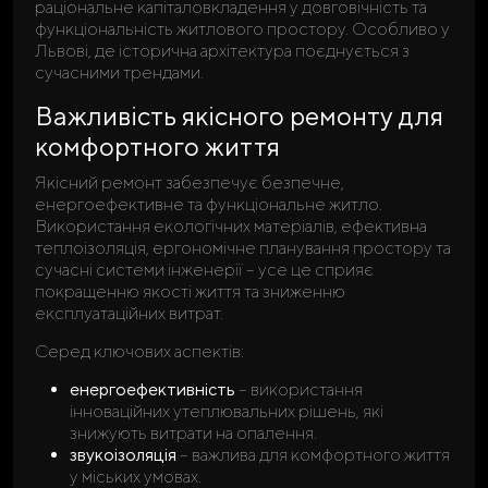
раціональне капіталовкладення у довговічність та
функціональність житлового простору. Особливо у
Львові, де історична архітектура поєднується з
сучасними трендами.
Важливість якісного ремонту для
комфортного життя
Якісний ремонт забезпечує безпечне,
енергоефективне та функціональне житло.
Використання екологічних матеріалів, ефективна
теплоізоляція, ергономічне планування простору та
сучасні системи інженерії – усе це сприяє
покращенню якості життя та зниженню
експлуатаційних витрат.
Серед ключових аспектів:
енергоефективність
– використання
інноваційних утеплювальних рішень, які
знижують витрати на опалення.
звукоізоляція
– важлива для комфортного життя
у міських умовах.